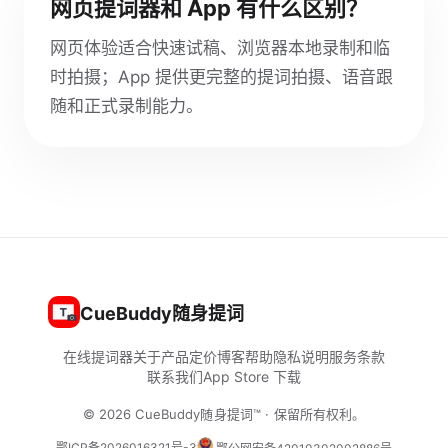
网页提词器和 App 有什么区别？
网页体验适合快速试稿、浏览器本地录制和临
时拍摄；App 提供更完整的提词拍摄、语音跟
随和正式录制能力。
CueBuddy随身提词
在线提词器
关于
产品定价
博客
帮助
隐私说明
服务条款
联系我们
App Store 下载
© 2026 CueBuddy随身提词™ · 保留所有权利。
鄂ICP备2026016321号-3