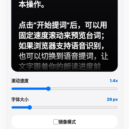
本操作。
点击“开始提词”后，可以用
固定速度滚动来预览台词；
如果浏览器支持语音识别，
也可以切换到语音提词，让
文字跟着你的朗读进度前
进，停下来时也会停下来。
滚动速度
1.4x
网页版本适合先试用和了解
字体大小
26 px
流程。如果你想要更完整、
更稳定的提词拍摄体验，建
镜像模式
议前往 App Store 下载体